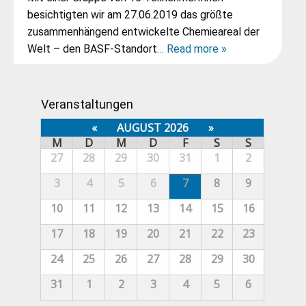
besichtigten wir am 27.06.2019 das größte
zusammenhängend entwickelte Chemieareal der
Welt – den BASF-Standort
… Read more »
Veranstaltungen
«
AUGUST 2026
»
M
D
M
D
F
S
S
27
28
29
30
31
1
2
3
4
5
6
7
8
9
10
11
12
13
14
15
16
17
18
19
20
21
22
23
24
25
26
27
28
29
30
31
1
2
3
4
5
6