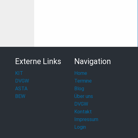
Externe Links
Navigation
KIT
Home
DVGW
Termine
ASTA
Blog
BEW
Über uns
DVGW
Kontakt
Impressum
Login