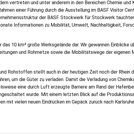
ändern vertreten und unter anderem in den Bereichen Chemie und 
 Rahmen einer Führung durch die Ausstellung im BASF Visitor Cen
ernehmensstruktur der BASF. Stockwerk für Stockwerk tauchten 
nate Informationen zu Mobilität, Umwelt, Nachhaltigkeit, Forsc
r das 10 km² große Werksgelände dar. Wir gewannen Einblicke ü
leitungen und Rohrnetze sowie die Mobilitätswege der eigenen M
d Rohstoffen stellt auch in der heutigen Zeit noch der Rhein d
hren, um die Güter zu verladen. Damit die Verladung von Chemika
elsweise eine durch Luft erzeugte Barriere am Rand der Hafenb
geschaltet wurde. Mit einem letzten Blick auf die Produktions
ren mit vielen neuen Eindrücken im Gepäck zurück nach Karlsruhe