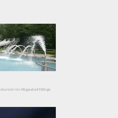
xkursion ins Albgaubad Ettlinge