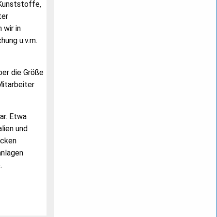
Kunststoffe,
ter
wir in
hung u.v.m.
ber die Größe
itarbeiter
ar. Etwa
lien und
ecken
anlagen
.