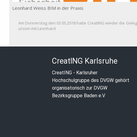
Leonhard Weiss BIM in der Praxis
Am Donnerstag den 03.05.2018 hatte CreatING wieder die Gele
ursion mit Leonhard
CreatING Karlsruhe
CreatING - Karlsruher
Hochschulgruppe des DVGW gehört
organisatorisch zur DVGW
Bezirksgruppe Baden e.V