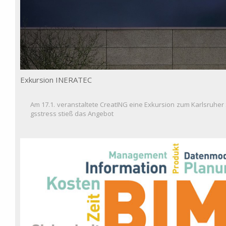
Exkursion INERATEC
Am 17.1. veranstaltete CreatING eine Exkursion zum Karlsruher 
gsstress stieß das Angebot