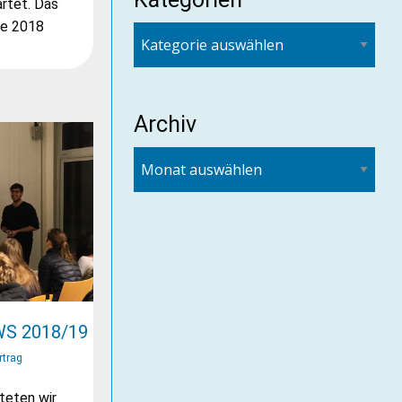
rtet. Das
te 2018
Archiv
WS 2018/19
rtrag
teten wir