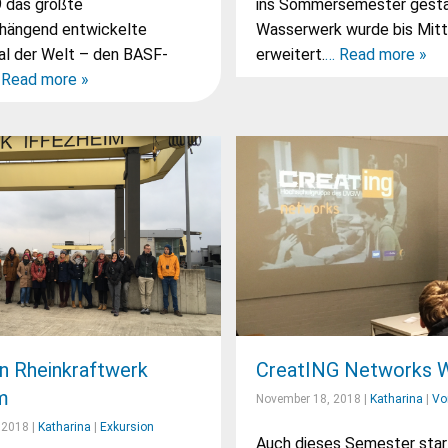
 das größte
ins Sommersemester gesta
ängend entwickelte
Wasserwerk wurde bis Mit
al der Welt – den BASF-
erweitert.
… Read more »
 Read more »
n Rheinkraftwerk
CreatING Networks 
m
November 18, 2018 |
Katharina
|
Vo
 2018 |
Katharina
|
Exkursion
Auch dieses Semester star