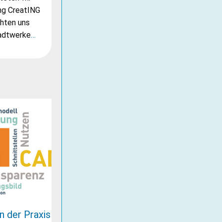
ng CreatING
hten uns
tadtwerke
…
n der Praxis