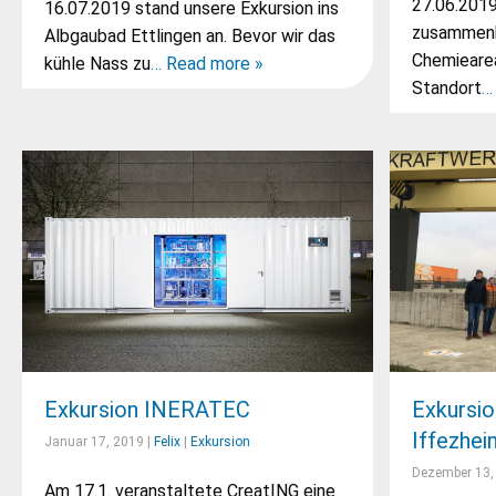
27.06.2019
16.07.2019 stand unsere Exkursion ins
zusammenh
Albgaubad Ettlingen an. Bevor wir das
Chemieare
kühle Nass zu
… Read more »
Standort
…
Exkursion INERATEC
Exkursio
Iffezhei
Januar 17, 2019 |
Felix
|
Exkursion
Dezember 13,
Am 17.1. veranstaltete CreatING eine