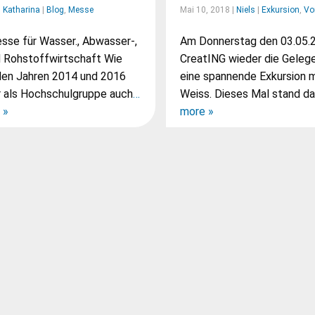
|
Katharina
|
Blog
,
Messe
Mai 10, 2018 |
Niels
|
Exkursion
,
Vo
sse für Wasser., Abwasser-,
Am Donnerstag den 03.05.
d Rohstoffwirtschaft Wie
CreatING wieder die Gelege
 den Jahren 2014 und 2016
eine spannende Exkursion 
r als Hochschulgruppe auch
…
Weiss. Dieses Mal stand d
 »
more »