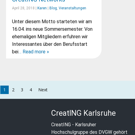
April 28, 2018 |
Karen
|
Blog
,
Veranstaltungen
Unter diesem Motto starteten wir am
16.04. ins neue Sommersemester. Von
ehemaligen Mitgliedern erfuhren wir
Interessantes über den Berufsstart
bei
… Read more »
1
2
3
4
Next
CreatING Karlsruhe
CreatING - Karlsruher
Hochschulgruppe des DVGW gehört