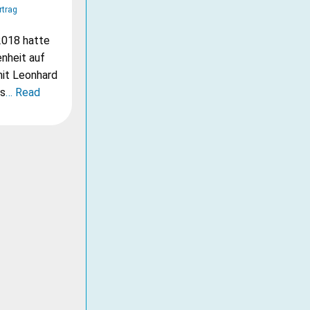
rtrag
2018 hatte
nheit auf
mit Leonhard
as
… Read