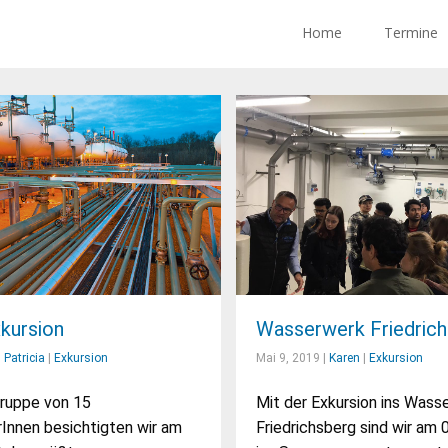
Home
Termine
kursion
Wasserwerk Friedric
|
Patricia
|
Exkursion
Mai 9, 2019 |
Karen
|
Exkursion
Gruppe von 15
Mit der Exkursion ins Wass
Innen besichtigten wir am
Friedrichsberg sind wir am 