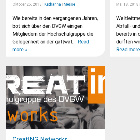
Oktober 25, 2018 |
Katharina
|
Messe
Mai 18, 2018 
Wie bereits in den vergangenen Jahren,
Weltleitme
bot sich über den DVGW einigen
Abfall- un
Mitgliedern der Hochschulgruppe die
bereits in
Gelegenheit an der gat|wat,
… Read
durften wi
more »
Read more
CreatING Networks