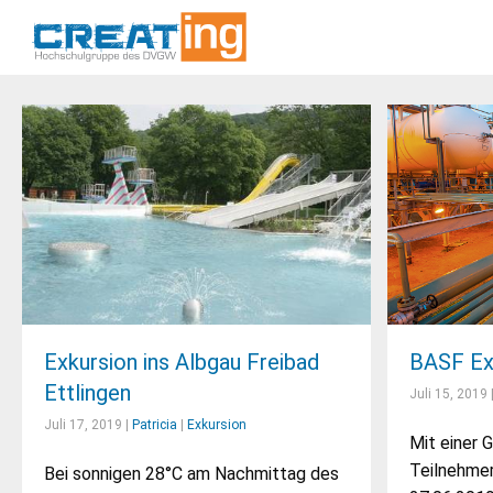
Exkursion ins Albgau Freibad
BASF Ex
Ettlingen
Juli 15, 2019 
Juli 17, 2019 |
Patricia
|
Exkursion
Mit einer 
Teilnehmer
Bei sonnigen 28°C am Nachmittag des