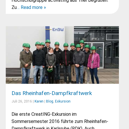
Hochschulgruppe activatIng aus Trier begrüßen.
Zu
… Read more »
Das Rheinhafen-Dampfkraftwerk
Juli 26, 2016 |
Karen
|
Blog
,
Exkursion
Die erste CreatING-Exkursion im
Sommersemester 2016 führte zum Rheinhafen-
Dampfkraftwerk in Karlsruhe (RDK). Auch