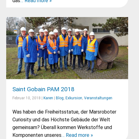
das
… Read more »
Saint Gobain PAM 2018
Februar 10, 2018 |
Karen
|
Blog
,
Exkursion
,
Veranstaltungen
Was haben die Freiheitsstatue, der Marsroboter
Curiosity und das Höchste Gebäude der Welt
gemeinsam? Überall kommen Werkstoffe und
Komponenten unseres
… Read more »