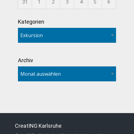
31
1
2
3
4
5
6
Kategorien
Archiv
CreatING Karlsruhe