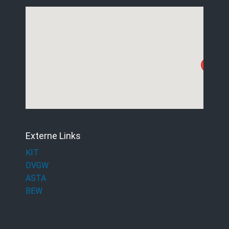
Externe Links
KIT
DVGW
ASTA
BEW