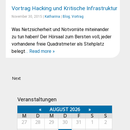
Vortrag Hacking und Kritische Infrastruktur
November 30, 2015 |
Katharina
|
Blog
,
Vortrag
Was Netzsicherheit und Notvorräte miteinander
zu tun haben! Der Hörsaal zum Bersten voll, jeder
vorhandene freie Quadratmeter als Stehplatz
belegt
… Read more »
Next
Veranstaltungen
«
AUGUST 2026
»
M
D
M
D
F
S
S
27
28
29
30
31
1
2