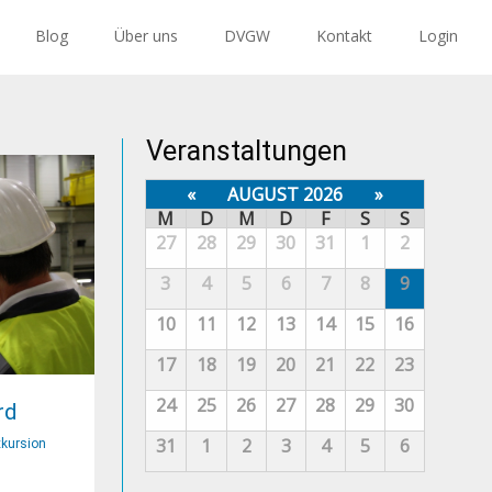
Blog
Über uns
DVGW
Kontakt
Login
Veranstaltungen
«
AUGUST 2026
»
M
D
M
D
F
S
S
27
28
29
30
31
1
2
3
4
5
6
7
8
9
10
11
12
13
14
15
16
17
18
19
20
21
22
23
24
25
26
27
28
29
30
rd
31
1
2
3
4
5
6
kursion